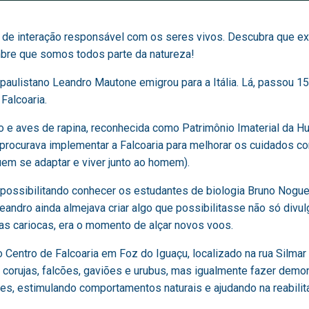
 de interação responsável com os seres vivos. Descubra que exi
embre que somos todos parte da natureza!
aulistano Leandro Mautone emigrou para a Itália. Lá, passou 1
Falcoaria.
no e aves de rapina, reconhecida como Patrimônio Imaterial da 
o procurava implementar a Falcoaria para melhorar os cuidados c
uem se adaptar e viver junto ao homem).
, possibilitando conhecer os estudantes de biologia Bruno Nogu
eandro ainda almejava criar algo que possibilitasse não só divu
as cariocas, era o momento de alçar novos voos.
Centro de Falcoaria em Foz do Iguaçu, localizado na rua Silmar
de corujas, falcões, gaviões e urubus, mas igualmente fazer dem
ves, estimulando comportamentos naturais e ajudando na reabil