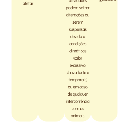
afetar
podem sofrer
alterações ou
serem
suspensas
devido a
condições
climáticas
(calor
excessivo,
chuva forte e
temporais)
ou em caso
de qualquer
intercorrência
com os
animais.