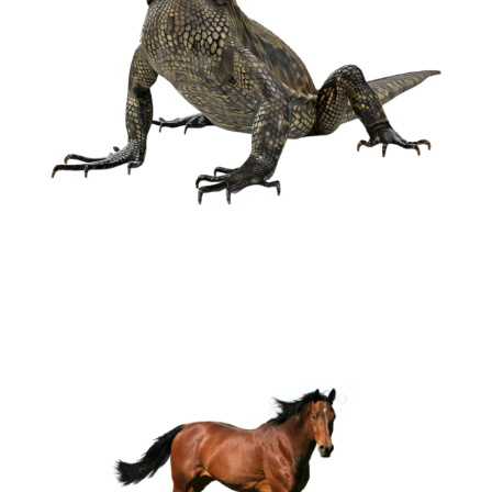
Répteis
32 espécies