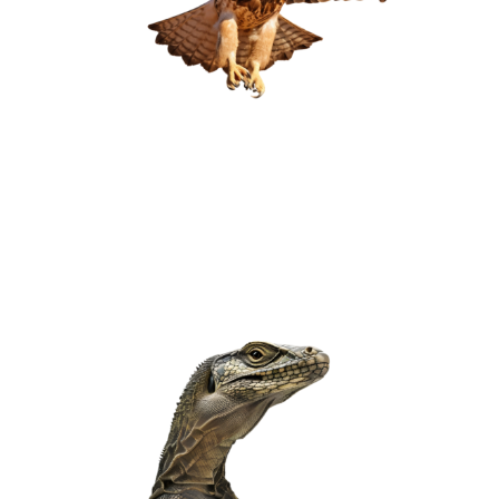
Aves
93 espécies