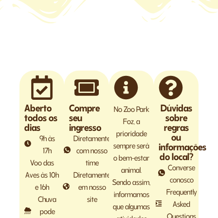
Aberto
Compre
Dúvidas
No Zoo Park
todos os
seu
sobre
Foz, a
dias
ingresso
regras
prioridade
ou
9h às
Diretamente
sempre será
informações
17h
com nosso
do local?
o bem-estar
Voo das
time
Converse
animal.
Aves às 10h
Diretamente
conosco
Sendo assim,
e 16h
em nosso
Frequently
informamos
Chuva
site
Asked
que algumas
pode
Questions
atividades