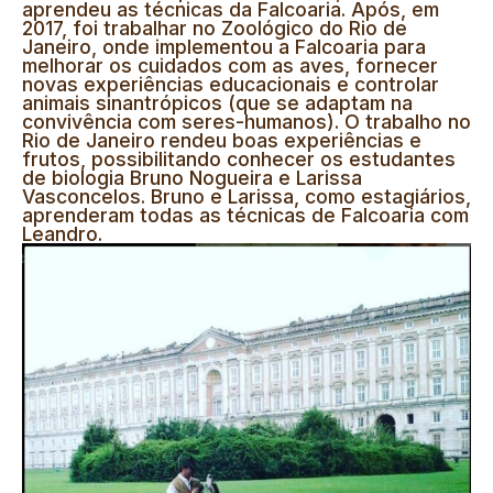
seguro e previsível, além de fortalecer uma
aprendeu as técnicas da Falcoaria. Após, em
relação de confiança que reduz o estresse durante
2017, foi trabalhar no Zoológico do Rio de
as atividades.
Janeiro, onde implementou a Falcoaria para
melhorar os cuidados com as aves, fornecer
novas experiências educacionais e controlar
animais sinantrópicos (que se adaptam na
convivência com seres-humanos). O trabalho no
Rio de Janeiro rendeu boas experiências e
frutos, possibilitando conhecer os estudantes
de biologia Bruno Nogueira e Larissa
Vasconcelos. Bruno e Larissa, como estagiários,
aprenderam todas as técnicas de Falcoaria com
Leandro.