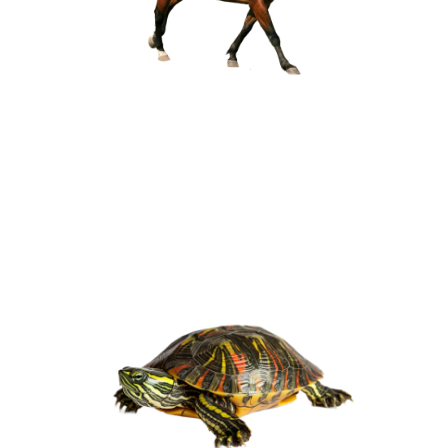
Mamíferos
59 espécies