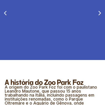
Condicionamento e
confiança
A história do Zoo Park Foz
Um dos principais objetivos da falcoaria no
A origem do Zoo Park Foz foi com o paulistano
manejo técnico é favorecer a adaptação da ave à
Leandro Mautone, que passou 15 anos
presença da equipe, aos acessórios de treino e às
trabalhando na Itália, incluindo passagens em
rotinas de cuidado. Esse processo de
instituições renomadas, como o Parque
condicionamento torna o acompanhamento mais
Oltremare e o Aquário de Gênova, onde