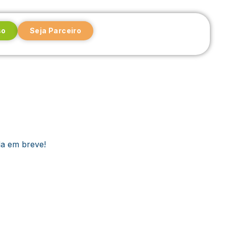
so
Seja Parceiro
da em breve!