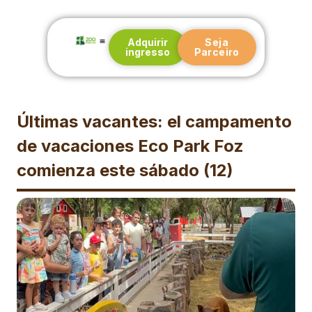
Adquirir
Seja
ingresso
Parceiro
Nuestra historia
Blog e Notícias
Póngase en contacto con
Últimas vacantes: el campamento
de vacaciones Eco Park Foz
comienza este sábado (12)