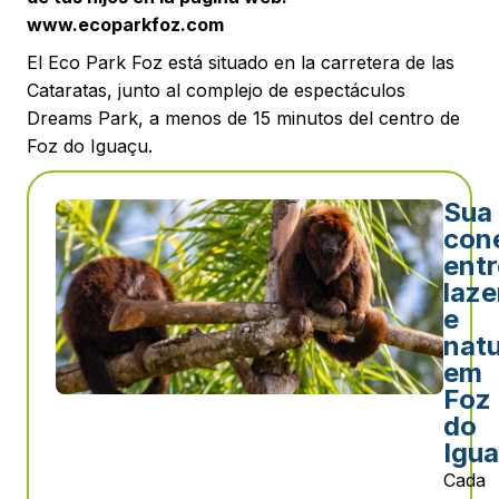
www.ecoparkfoz.com
El Eco Park Foz está situado en la carretera de las
Cataratas, junto al complejo de espectáculos
Dreams Park, a menos de 15 minutos del centro de
Foz do Iguaçu.
Sua
con
entr
laze
e
nat
em
Foz
do
Igua
Cada