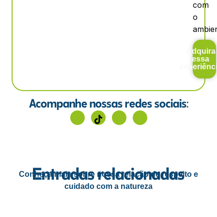
com
o
ambien
Adquira
essa
experiênc
Acompanhe nossas redes sociais:
Entradas relacionadas
Conheça mais sobre nossa relação de respeito e
cuidado com a natureza