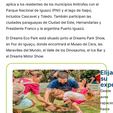
aplica a los residentes de los municipios limítrofes con el
Parque Nacional de Iguazú (PNI) y el lago de Itaipú,
incluidos Cascavel y Toledo. También participan las
ciudades paraguayas de Ciudad del Este, Hernandarias y
Presidente Franco y la argentina Puerto Iguazú.
El Dreams Eco Park está situado junto al Dreams Park Show,
en Foz do Iguaçu, donde encontrará el Museo de Cera, las
Maravillas del Mundo, el Valle de los Dinosaurios, el Ice Bar y
el Dreams Motor Show.
Elija
su
exp
Desde
aves
rapace
hasta