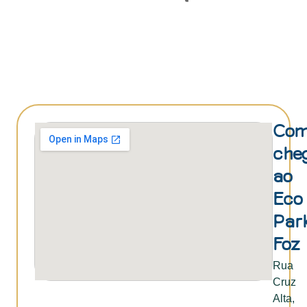
Co
che
ao
Eco
Par
Foz
Rua
Cruz
Alta,