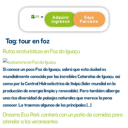
Adquirir
Seja
ingresso
Parceiro
Nuestra historia
Blog e Notícias
Póngase en contacto con
Tag:
tour en foz
Rutas ecoturísticas en Foz do Iguaçu
Si conoce un poco Foz do Iguaçu, sabrá que esta ciudad es
mundialmente conocida por las increíbles Cataratas de Iguaçu, así
como por la Central Hidroeléctrica de Itaipú (líder mundial en la
producción de energía limpia y renovable). Pero también alberga
una rica diversidad de paisajes naturales que merece la pena
conocer. Le traemos algunos de los principales [...]
Dreams Eco Park contará con un patio de comidas para
atender a los veraneantes